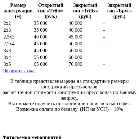
Размер
Открытый
Закрытый
Закрытый
конструкции
тип «Tritix»
тип «Tritix»
тип «Брус»
(м)
(руб.)
(руб.)
(руб.)
2х2
35 000
40 000
–
2х3
35 000
40 000
–
2,5х3
40 000
45 000
–
2,5х4
45 000
50 000
–
3х3
45 000
50 000
–
3х4
55 000
60 000
–
3х5
65 000
70 000
–
Оформить заказ
В таблице представлены цены на стандартные размеры
конструкций пресс-воллов,
расчет точной стоимости конструкции пресс-волла по Вашему
запросу,
Вы сможете получить позвонив или написав в наш офис.
Возможна оплата по безналу (ИП на УСН) + 10%
Фотосъемка мероприятий