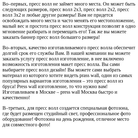
Во–первых, пресс волл не займет много места. Он может быть
следующих размеров, пресс волл 2х3, пресс волл 2х2, пресс
волл 3х2 и любые другие размеры! Вам не придется
освобождать много места и часто менять его местоположение,
малый вес и простота пресс волл конструкция позволят в одно
мгновение разбирать и перемещать его! Так же вы можете
заказать баннер пресс волл большего размера!
Во–вторых, качество изготавливаемого пресс волла обеспечит
долгий срок его службы Вам. В нашей компании вы можете
заказать услугу пресс волл изготовление, в нее включено
возможность изготовления макет пресс волла. Вы сами
выбираете пресс волл дизайн! Вы можете сами выбрать
материал из которого хотите видеть prass wall, один из самых
популярных вариантов изготовления – это пресс волл из
бруса! Press wall изготовление, то что нужно вам!
Изготавливаем в Москве – press wall Москва быстро и
качественно!
В–третьих, для пресс волл создается специальная фотозона,
где будет размещен студийный свет, профессиональное фото
оборудование! Фотозона на день рождения, отличное место
для совместного фото!