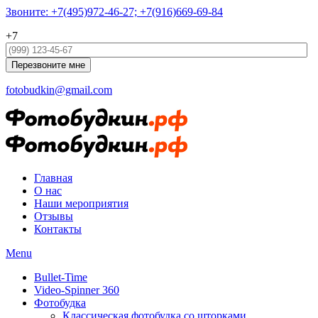
Звоните: +7(495)972-46-27; +7(916)669-69-84
+7
fotobudkin@gmail.com
Главная
О нас
Наши мероприятия
Отзывы
Контакты
Menu
Bullet-Time
Video-Spinner 360
Фотобудка
Классическая фотобудка со шторками